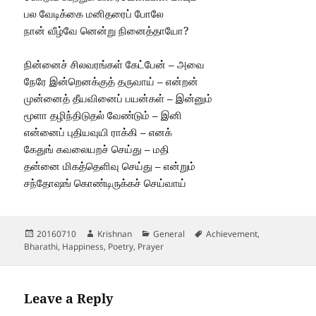
பல வேடிக்கை மனிதரைப் போலே
நான் வீழ்வே னென்று நினைத்தாயோ?
நின்னைச் சிலவரங்கள் கேட்பேன் – அவை
நேரே இன்றெனக்குத் தருவாய் – என்றன்
முன்னைத் தீயவினைப் பயன்கள் – இன்னும்
மூளா தழிந்திடுதல் வேண்டும் – இனி
என்னைப் புதியவுயி ராக்கி – எனக்
கேதுங் கவலையறச் செய்து – மதி
தன்னை மிகத்தெளிவு செய்து – என்றும்
சந்தோஷங் கொண்டிருக்கச் செய்வாய்
Posted
Author
Categories
Tags
20160710
Krishnan
General
Achievement
,
on
Bharathi
,
Happiness
,
Poetry
,
Prayer
Leave a Reply