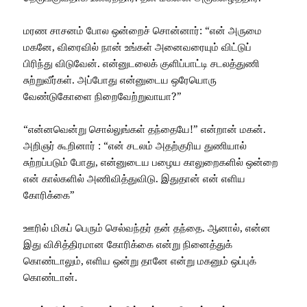
மரண சாசனம் போல ஒன்றைச் சொன்னார்: “என் அருமை
மகனே, விரைவில் நான் உங்கள் அனைவரையும் விட்டுப்
பிரிந்து விடுவேன். என்னுடலைக் குளிப்பாட்டி சடலத்துணி
சுற்றுவீர்கள். அப்போது என்னுடைய ஒரேயொரு
வேண்டுகோளை நிறைவேற்றுவாயா?”
“என்னவென்று சொல்லுங்கள் தந்தையே!” என்றான் மகன்.
அறிஞர் கூறினார் : “என் சடலம் அதற்குரிய துணியால்
சுற்றப்படும் போது, என்னுடைய பழைய காலுறைகளில் ஒன்றை
என் கால்களில் அணிவித்துவிடு. இதுதான் என் எளிய
கோரிக்கை”
ஊரில் மிகப் பெரும் செல்வந்தர் தன் தந்தை. ஆனால், என்ன
இது விசித்திரமான கோரிக்கை என்று நினைத்துக்
கொண்டாலும், எளிய ஒன்று தானே என்று மகனும் ஒப்புக்
கொண்டான்.