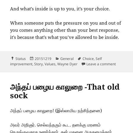
And what’s inside is up to you, it’s your choice.
When someone puts the pressure on you and out of
you comes anything other than your best response,
it’s because that’s what you’ve allowed to be inside.
Format
Posted
Categories
Tags
Status
20151219
General
Choice
,
Self
on
on Here is
improvement
,
Story
,
Values
,
Wayne Dyer
Leave a comment
அந்தப் பழைய காலுறை -That old
sock
அந்தப் பழைய காலுறை! (இஸ்லாமிய நற்சிந்தனை)
அவர் அறிஞர். செல்வந்தரும் கூட. தனக்கு மரணம்
நெருங்குவதாக உணர்ந்தார். தன் மகனை அருகழைத்தார்.