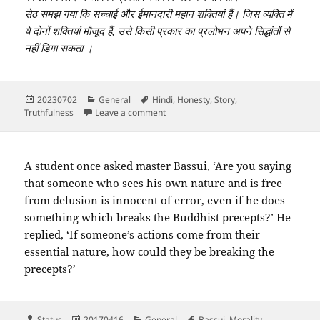
सेठ समझ गया कि सच्चाई और ईमानदारी महान शक्तियां हैं। जिस व्यक्ति में
ये दोनों शक्तियां मौजूद हैं, उसे किसी प्रकार का प्रलोभन अपने सिद्धांतों से
नहीं डिगा सकता ।
Posted
Categories
Tags
20230702
General
Hindi
,
Honesty
,
Story
,
on
on सच्चाई और ईमानदारी
Truthfulness
Leave a comment
A student once asked master Bassui, ‘Are you saying
that someone who sees his own nature and is free
from delusion is innocent of error, even if he does
something which breaks the Buddhist precepts?’ He
replied, ‘If someone’s actions come from their
essential nature, how could they be breaking the
precepts?’
Format
Posted
Categories
Tags
Status
20170416
General
Bassui
,
Morality
,