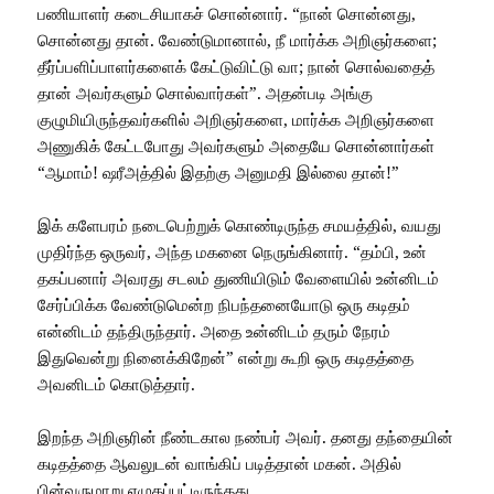
பணியாளர் கடைசியாகச் சொன்னார். “நான் சொன்னது,
சொன்னது தான். வேண்டுமானால், நீ மார்க்க அறிஞர்களை;
தீர்ப்பளிப்பாளர்களைக் கேட்டுவிட்டு வா; நான் சொல்வதைத்
தான் அவர்களும் சொல்வார்கள்”. அதன்படி அங்கு
குழுமியிருந்தவர்களில் அறிஞர்களை, மார்க்க அறிஞர்களை
அணுகிக் கேட்டபோது அவர்களும் அதையே சொன்னார்கள்
“ஆமாம்! ஷரீஅத்தில் இதற்கு அனுமதி இல்லை தான்!”
இக் களேபரம் நடைபெற்றுக் கொண்டிருந்த சமயத்தில், வயது
முதிர்ந்த ஒருவர், அந்த மகனை நெருங்கினார். “தம்பி, உன்
தகப்பனார் அவரது சடலம் துணியிடும் வேளையில் உன்னிடம்
சேர்ப்பிக்க வேண்டுமென்ற நிபந்தனையோடு ஒரு கடிதம்
என்னிடம் தந்திருந்தார். அதை உன்னிடம் தரும் நேரம்
இதுவென்று நினைக்கிறேன்” என்று கூறி ஒரு கடிதத்தை
அவனிடம் கொடுத்தார்.
இறந்த அறிஞரின் நீண்டகால நண்பர் அவர். தனது தந்தையின்
கடிதத்தை ஆவலுடன் வாங்கிப் படித்தான் மகன். அதில்
பின்வருமாறு எழுதப்பட்டிருந்தது.