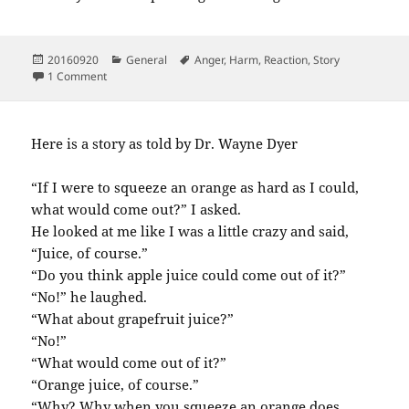
Posted
Categories
Tags
20160920
General
Anger
,
Harm
,
Reaction
,
Story
on
on Story : The snake and axe
1 Comment
Here is a story as told by Dr. Wayne Dyer
“If I were to squeeze an orange as hard as I could,
what would come out?” I asked.
He looked at me like I was a little crazy and said,
“Juice, of course.”
“Do you think apple juice could come out of it?”
“No!” he laughed.
“What about grapefruit juice?”
“No!”
“What would come out of it?”
“Orange juice, of course.”
“Why? Why when you squeeze an orange does