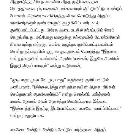
அதற்கடுத்த சில நாள்களில் அந்த முதியவர், தன்
சொத்துகளையும், மனைவி மக்களையும் விட்டுவிட்டு மாண்டுப்
போனார். அவரை உலகிலிருந்து விடைகொடுத்து அனுப்ப
உறவினர்களும் நண்பர்களும் குழுமிவிட்டனர். உடல்
குளிப்பாட்டப்பட்டது. பிரேத ஆடை உடலில் சுற்றப்படும் நேரம்
நெருங்கியது. அப்போது மகனுக்கு தந்தையின் வேண்டுகோள்
நினைவுக்கு வந்தது. மெல்ல எழுந்து, குளிப்பாட்டியவரிடம்
சென்று தந்தையின் ஒரு காலுறையைக் கொடுத்து “இதனை
என் தந்தையின் கால்களில் அணிவியுங்கள்; இதுவே அவரின்
இறுதி விருப்பமாகும்” என்று கூறினான்,
“முடியாது; முடியவே முடியாது” மறுத்தார் குளிப்பாட்டும்
பணியாளர். “இல்லை, இது என் தந்தையின் ஆசை; நீங்கள்
செய்துதான் ஆகவேண்டும்” என்று சொல்லிப் பார்த்தான்
மகன். ஆனால் அவர் அசைந்து கொடுப்பதாக இல்லை.
“இஸ்லாத்தில் இதற்கு இடமேயில்லை; எனவே, வாய்ப்பில்லை!”
என்றார் உறுதியாக.
மகனோ மீண்டும் மீண்டும் கேட்டுப் பார்த்தான். அந்தப்