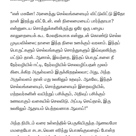
“என் மகனே! அனைத்து செல்வங்களையும் விட்டுவிட்டு இதோ
நான் இறந்து விட்டேன். என் நிலைமையைப் பார்த்தாயா?
என்னுடைய சொத்துக்களிலிருந்து ஒரே ஒரு பழைய
காலுறையைக் கூட மேலதிகமாக என்னுடன் கொண்டு செல்ல
முடியவில்லை; நாளை இந்த நிலை உனக்கும் வரலாம். இந்தப்
பொருட்களும் செல்வங்களும் சொத்துகளும் இவ்வுலகிற்கு
மட்டும் தான். ஆனால், இவற்றை, இந்தப் பொருட்களை நீ
நேர்வழியில் ஈட்டி, நேர்வழியில் செலவழிப்பதன் மூலம்
கிடைக்கிற அருள்வளம் இருக்கிறதல்லவா; அது, அந்த
அருள்வளம் தான் மறு உலகிலும் உதவும். ஆகவே, இந்தச்
செல்வங்களையும், சொத்துகளையும் இறைவழியில்,
மற்றவர்களின் வயிற்றுப் பசிக்கும், அறிவுப் பசிக்கும்
உணவாகும் வகையில் செலவிடு. அப்படி செய்தால், இரு
உலகிலும் ஆதாயம் பெற்றவனாக ஆவாய்!”
அந்த நிமிடம் வரை உள்ளத்தில் பெருகியிருந்த ஆணவமோ
மமதையோ சடசடவென எரிந்து பொசுங்குவதைப் போன்ற