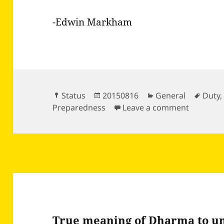
-Edwin Markham
Format
Posted
Categories
Tags
Status
20150816
General
Duty
on
on For a
Preparedness
Leave a comment
True meaning of Dharma to u