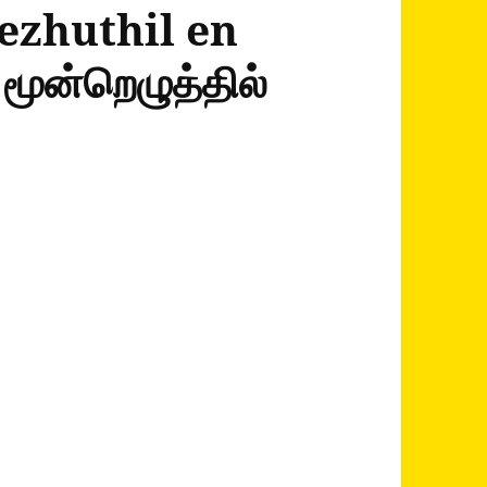
ezhuthil en
ூன்றெழுத்தில்