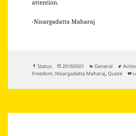
attention.
-Nisargadatta Maharaj
Format
Posted
Categories
Tags
Status
20160501
General
Actio
on
Freedom
,
Nisargadatta Maharaj
,
Quote
L