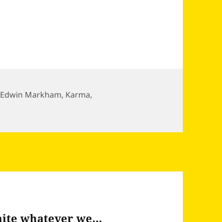
,
Edwin Markham
,
Karma
,
ll your days prepare And meet them…
nite whatever we…