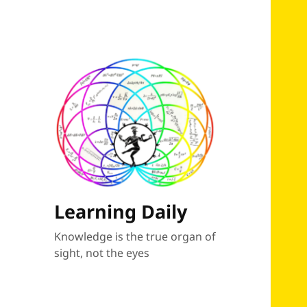
Learning Daily
Knowledge is the true organ of
sight, not the eyes