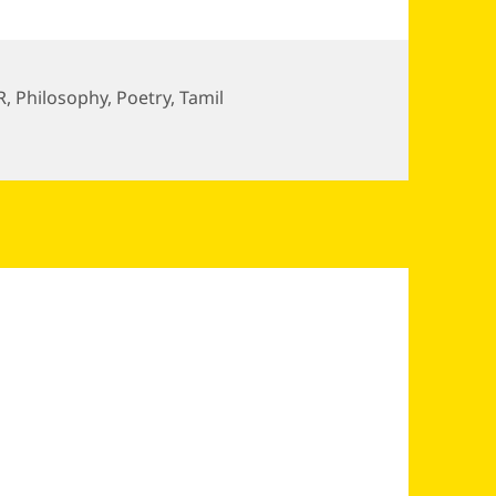
R
,
Philosophy
,
Poetry
,
Tamil
moochirukkum – மூன்றெழுத்தில் என் மூச்சிருக்கும்