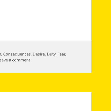
n
,
Consequences
,
Desire
,
Duty
,
Fear
,
on Freedom is freedom from worry Having 
eave a comment