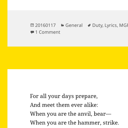
Posted
Categories
Tags
20160117
General
Duty
,
Lyrics
,
MG
on
on Lyrics to Moondrezhuthil en 
1 Comment
For all your days prepare,
And meet them ever alike:
When you are the anvil, bear—
When you are the hammer, strike.